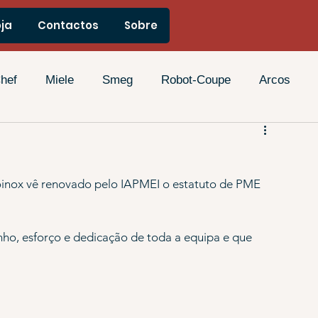
®
oja
Contactos
Sobre
hef
Miele
Smeg
Robot-Coupe
Arcos
oinox vê renovado pelo IAPMEI o estatuto de PME 
nho, esforço e dedicação de toda a equipa e que 