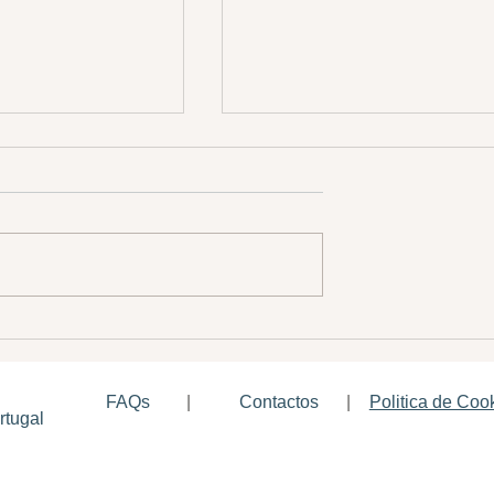
statuto Top 10
Renovação Estatuto Top 10
E da Região da
Melhores PME do Setor
FAQs
Contactos
|
Politica de Coo
|
rtugal