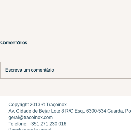
Comentários
Escreva um comentário
Ilhas de cozinha em inox
Renovação E
Melhores PM
Guarda
Copyright 2013 ©
Traçoinox
Av. Cidade de Bejar Lote 8 R/C Esq., 6300-534 Guarda, Po
geral@tracoinox.com
Telefone: +351 271 230 016
Chamada de rede fixa nacional