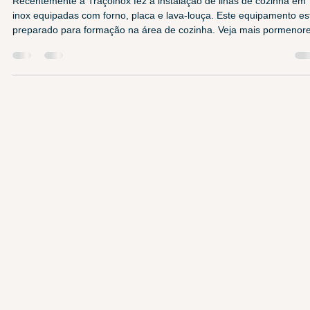
13 de mai.
1 min de leitura
Ilhas de cozinha em inox
Recentemente a Traçoinox fez a instalação de ilhas de cozinha em
inox equipadas com forno, placa e lava-louça. Este equipamento es
preparado para formação na área de cozinha. Veja mais pormenor
do equipamento.