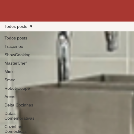
Todos posts
Todos posts
Traçoinox
ShowCooking
MasterChef
Miele
Smeg
Robot-Coupe
Arcos
Delta Cozinhas
Datas
Comemorativas
Cozinhas
Domésticas