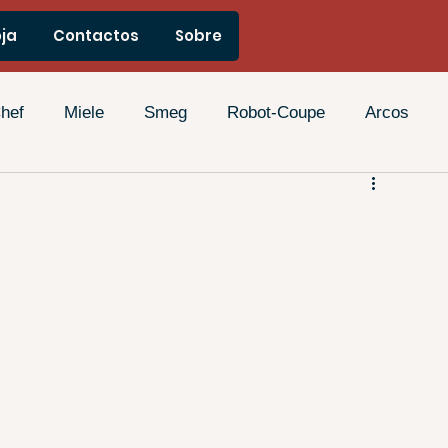
®
oja
Contactos
Sobre
hef
Miele
Smeg
Robot-Coupe
Arcos