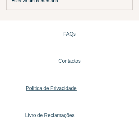
Escreva um comentário
Renovação Estatuto Top 10 Melhores PME
da Região da Guarda
FAQs
Contactos
Politica de Privacidade
Livro de Reclamações